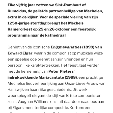
Elke vijftig jaar zetten we Sint-Rombout of
Rumoldus, de geliefde patroonheilige van Mechelen,
extra in de kijker. Voor de speciale viering van zijn
1250-jarige sterfdag brengt het Mechels
Kamerorkest op 25 en 26 oktober een feestelijk
programma naar de kathedraal
.
Geniet van de iconische
Enigmavariaties
(1899) van
Edward Elgar
, waarin de componist op muzikale wijze
een speelse ode brengt aan zijn vrienden en hun
persoonlijke karaktertrekken. Het feest gaat verder
met de herneming van
Peter Pieters’
indrukwekkende Mariacantate (1988)
, een prachtige
Mechelse liedverheerlijking aan Onze-Lieve-Vrouw van
Hanswijk en haar rijke geschiedenis. Dit werk
weerspiegelt elegant de stijl van Britse componisten
zoals Vaughan Williams en sluit daardoor naadloos aan
bij Elgars meesterlijke compositie. Kortom: een