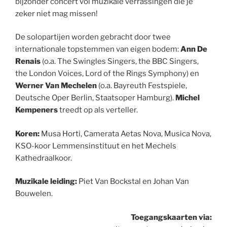
bijzonder concert vol muzikale verrassingen die je
zeker niet mag missen!
De solopartijen worden gebracht door twee
internationale topstemmen van eigen bodem:
Ann De
Renais
(o.a. The Swingles Singers, the BBC Singers,
the London Voices, Lord of the Rings Symphony) en
Werner Van Mechelen
(o.a. Bayreuth Festspiele,
Deutsche Oper Berlin, Staatsoper Hamburg).
Michel
Kempeners
treedt op als verteller.
Koren:
Musa Horti, Camerata Aetas Nova, Musica Nova,
KSO-koor Lemmensinstituut en het Mechels
Kathedraalkoor.
Muzikale leiding:
Piet Van Bockstal en Johan Van
Bouwelen.
Toegangskaarten via: