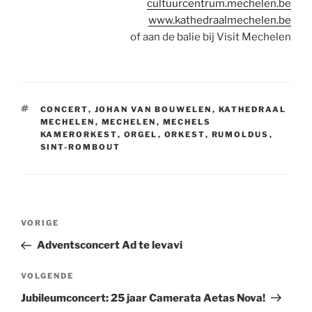
cultuurcentrum.mechelen.be
www.kathedraalmechelen.be
of aan de balie bij Visit Mechelen
TAGS
CONCERT
,
JOHAN VAN BOUWELEN
,
KATHEDRAAL
MECHELEN
,
MECHELEN
,
MECHELS
KAMERORKEST
,
ORGEL
,
ORKEST
,
RUMOLDUS
,
SINT-ROMBOUT
Berichtnavigatie
Vorig
VORIGE
bericht
Adventsconcert Ad te levavi
Volgend
VOLGENDE
bericht
Jubileumconcert: 25 jaar Camerata Aetas Nova!