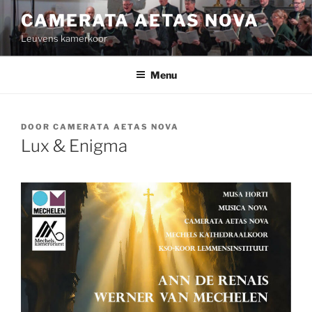
Spring
CAMERATA AETAS NOVA
naar
Leuvens kamerkoor
de
inhoud
Menu
GEPLAATST
DOOR
CAMERATA AETAS NOVA
OP
Lux & Enigma