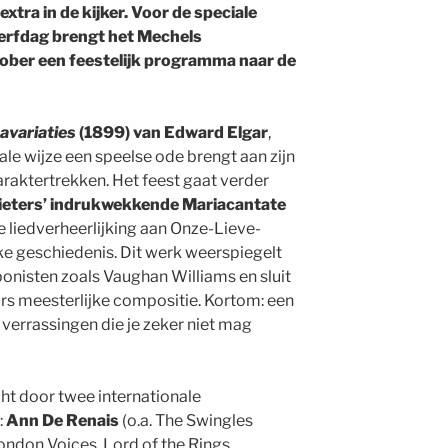
xtra in de kijker. Voor de speciale
sterfdag brengt het Mechels
ober een feestelijk programma naar de
avariaties
(1899) van Edward Elgar
,
e wijze een speelse ode brengt aan zijn
araktertrekken. Het feest gaat verder
ieters’ indrukwekkende Mariacantate
e liedverheerlijking aan Onze-Lieve-
ke geschiedenis. Dit werk weerspiegelt
ponisten zoals Vaughan Williams en sluit
rs meesterlijke compositie. Kortom: een
 verrassingen die je zeker niet mag
ht door twee internationale
:
Ann De Renais
(o.a. The Swingles
London Voices, Lord of the Rings