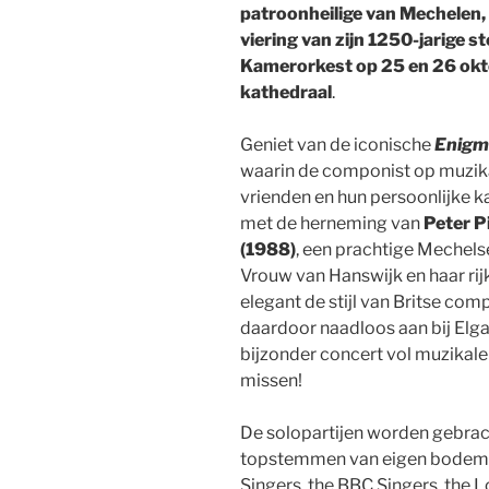
patroonheilige van Mechelen, e
viering van zijn 1250-jarige 
Kamerorkest op 25 en 26 okt
kathedraal
.
Geniet van de iconische
Enigm
waarin de componist op muzikal
vrienden en hun persoonlijke k
met de herneming van
Peter P
(1988)
, een prachtige Mechels
Vrouw van Hanswijk en haar rij
elegant de stijl van Britse com
daardoor naadloos aan bij Elga
bijzonder concert vol muzikale
missen!
De solopartijen worden gebrac
topstemmen van eigen bodem
Singers, the BBC Singers, the 