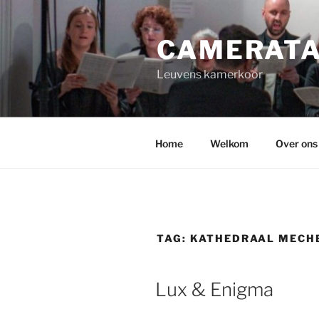
Spring
naar
CAMERATA
de
inhoud
Leuvens kamerkoor
Home
Welkom
Over ons
TAG:
KATHEDRAAL MECH
GEPLAATST
Lux & Enigma
OP