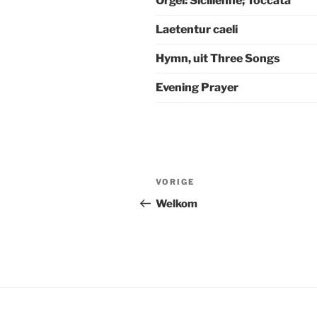
Orgel: Sicilienne; Toccata
Laetentur caeli
Hymn, uit Three Songs
Evening Prayer
Berichtnavigatie
Vorig
VORIGE
bericht
Welkom