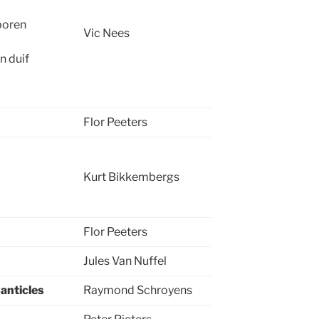
eboren
Vic Nees
n duif
Flor Peeters
Kurt Bikkembergs
Flor Peeters
Jules Van Nuffel
Canticles
Raymond Schroyens