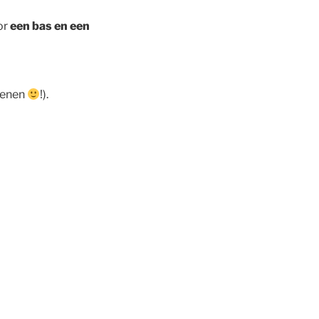
or
een bas en een
dienen
!).