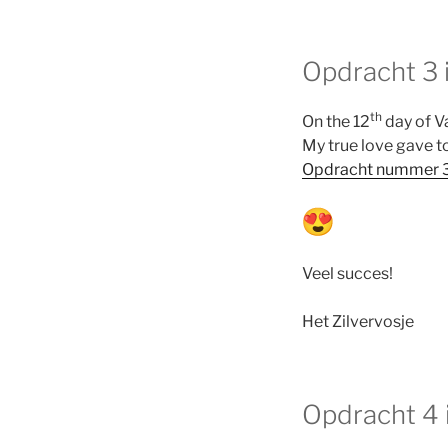
Opdracht 3 i
th
On the 12
day of V
My true love gave t
Opdracht nummer 3
Veel succes!
Het Zilvervosje
Opdracht 4 i