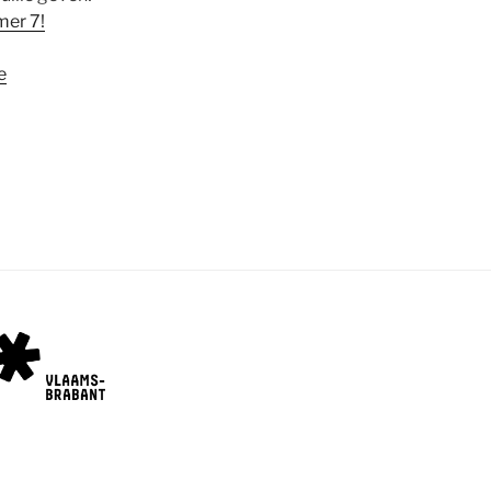
er 7!
e