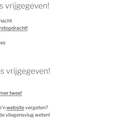
s vrijgegeven!
 nacht
rstopdracht!
jes
s vrijgegeven!
mer twee!
m’n
website
vergeten?
de vliegensvlug weten!