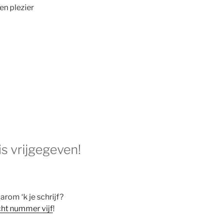
en plezier
s vrijgegeven!
rom ‘k je schrijf?
ht nummer vijf
!