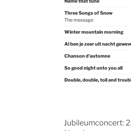
Name that tune
Three Songs of Snow
The message
Winter mountain morning
Al ben je zeer uit nacht gewev
Chanson d’automne
So good night unto you all
Double, double, toil and troub
GEPLAATST
Jubileumconcert: 2
OP