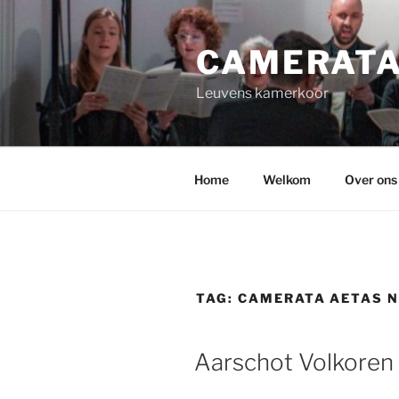
Spring
naar
CAMERATA
de
inhoud
Leuvens kamerkoor
Home
Welkom
Over ons
TAG:
CAMERATA AETAS 
GEPLAATST
Aarschot Volkoren
OP