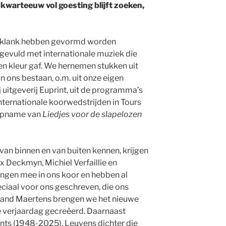
 kwarteeuw vol goesting blijft zoeken,
 klank hebben gevormd worden
gevuld met internationale muziek die
en kleur gaf. We hernemen stukken uit
 ons bestaan, o.m. uit onze eigen
j uitgeverij Euprint, uit de programma’s
internationale koorwedstrijden in Tours
opname van
Liedjes voor de slapelozen
an binnen en van buiten kennen, krijgen
ex Deckmyn, Michiel Verfaillie en
ngen mee in ons koor en hebben al
ciaal voor ons geschreven, die ons
ybrand Maertens brengen we het nieuwe
ze verjaardag gecreëerd. Daarnaast
ts (1948-2025), Leuvens dichter die