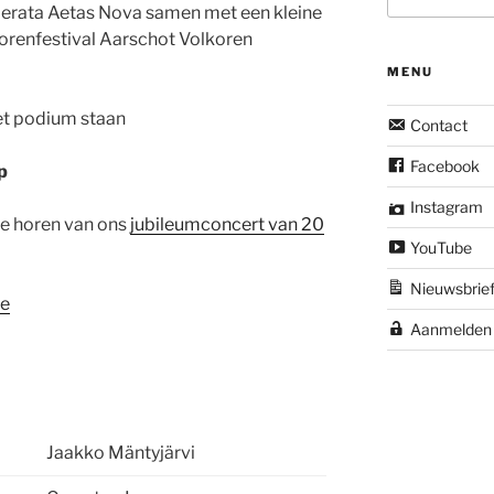
merata Aetas Nova samen met een kleine
orenfestival Aarschot Volkoren
MENU
et podium staan
Contact
Facebook
p
Instagram
fje horen van ons
jubileumconcert van 20
YouTube
Nieuwsbrie
be
Aanmelden
Jaakko Mäntyjärvi