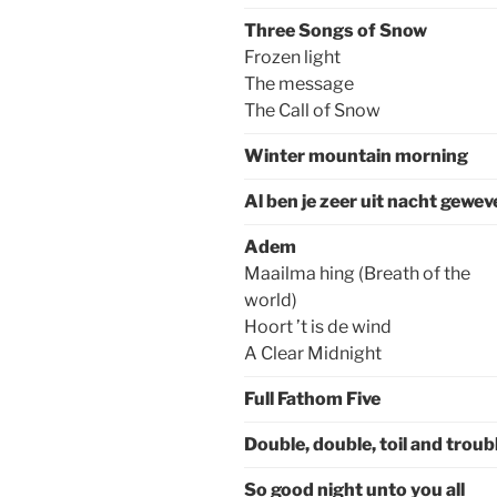
Three Songs of Snow
Frozen light
The message
The Call of Snow
Winter mountain morning
Al ben je zeer uit nacht gewev
Adem
Maailma hing (Breath of the
world)
Hoort ’t is de wind
A Clear Midnight
Full Fathom Five
Double, double, toil and troub
So good night unto you all