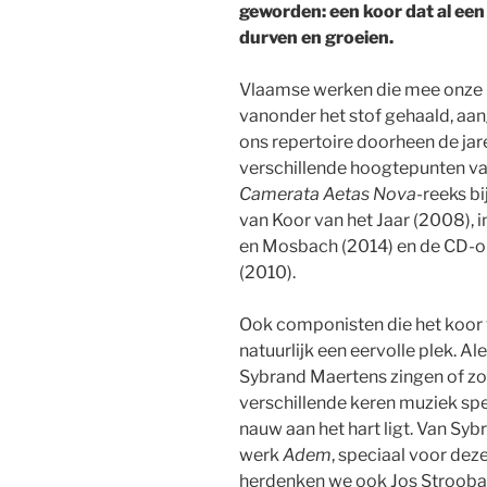
geworden: een koor dat al een
durven en groeien.
Vlaamse werken die mee onze
vanonder het stof gehaald, aan
ons repertoire doorheen de jar
verschillende hoogtepunten van
Camerata Aetas Nova
-reeks bi
van Koor van het Jaar (2008), 
en Mosbach (2014) en de CD-
(2010).
Ook componisten die het koor v
natuurlijk een eervolle plek. Al
Sybrand Maertens zingen of zo
verschillende keren muziek spe
nauw aan het hart ligt. Van S
werk
Adem
, speciaal voor de
herdenken we ook Jos Strooban