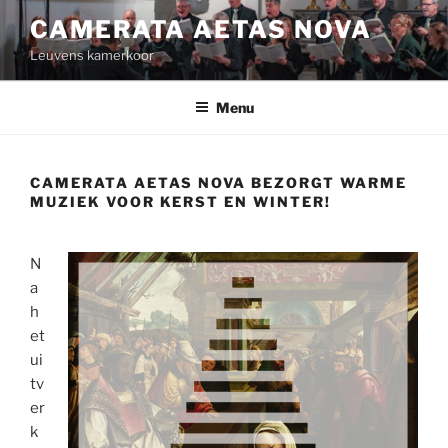
Spring
CAMERATA AETAS NOVA
naar
Leuvens kamerkoor
de
inhoud
Menu
CAMERATA AETAS NOVA BEZORGT WARME
MUZIEK VOOR KERST EN WINTER!
N
a
h
et
ui
tv
er
k