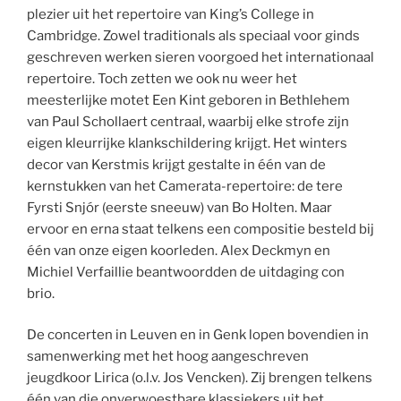
plezier uit het repertoire van King’s College in
Cambridge. Zowel traditionals als speciaal voor ginds
geschreven werken sieren voorgoed het internationaal
repertoire. Toch zetten we ook nu weer het
meesterlijke motet Een Kint geboren in Bethlehem
van Paul Schollaert centraal, waarbij elke strofe zijn
eigen kleurrijke klankschildering krijgt. Het winters
decor van Kerstmis krijgt gestalte in één van de
kernstukken van het Camerata-repertoire: de tere
Fyrsti Snjór (eerste sneeuw) van Bo Holten. Maar
ervoor en erna staat telkens een compositie besteld bij
één van onze eigen koorleden. Alex Deckmyn en
Michiel Verfaillie beantwoordden de uitdaging con
brio.
De concerten in Leuven en in Genk lopen bovendien in
samenwerking met het hoog aangeschreven
jeugdkoor Lirica (o.l.v. Jos Vencken). Zij brengen telkens
één van die onverwoestbare klassiekers uit het