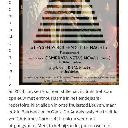
o
c
ht
k
er
st
c
o
n
c
er
t
v
an 2014, Leysen voor een stille nacht, duikt het koor
opnieuw met enthousiasme in het eindejaars-
repertoire. Niet alleen in onze thuisstad Leuven, maar
ook in Bierbeek en in Genk. De Angelsaksische traditie
van Christmas Carols blijft ook nu weer het
uitgangspunt. Meer in het bijzonder putten we met