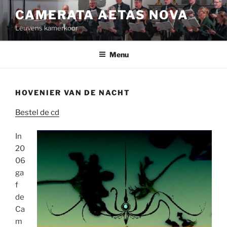
Spring
CAMERATA AETAS NOVA
naar
Leuvens kamerkoor
de
inhoud
Menu
HOVENIER VAN DE NACHT
Bestel de cd
In
20
06
ga
f
de
Ca
m