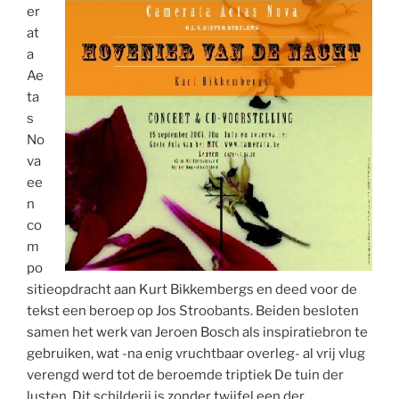
er
at
a
Ae
ta
s
No
va
ee
n
co
m
po
sitieopdracht aan Kurt Bikkembergs en deed voor de
tekst een beroep op Jos Stroobants. Beiden besloten
samen het werk van Jeroen Bosch als inspiratiebron te
gebruiken, wat -na enig vruchtbaar overleg- al vrij vlug
verengd werd tot de beroemde triptiek De tuin der
lusten. Dit schilderij is zonder twijfel een der