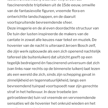
fascinerendste triptieken uit de 15de eeuw, omwille
van de fantasievolle figuren, vreemde flora en
ontwrichtte landschappen, en de daaruit
voortspruitende bevreemdende sfeer.
Deze imagerie en de al even doordachte structuur van
De tuin der lusten inspireerde de makers van de
cantate in zowat alle keuzes naar tekst en muziek. De
hovenier van de nacht is uiteraard Jeroen Bosch zelf,
die zijn werk opbouwde als een zich openend nachtelijk
tafereel (de buitenluiken) dat uitzicht geeft op een
tegelijk bedreigend én fascinerend universum dat zich
(van links naar rechts op de binnenste luiken) laat lezen
als een wereld die zich, sinds zijn schepping gevat in
zinnelijkheid en tegennatuurlijkheid, langs een
bevreemdend tuinpad voortspoedt naar zijn gerechte
straf in het hellevuur. In deze troebele (en
getroebleerde) tuin vol vreemde en vervreemdende
sensaties wil de hovenier het onkruid wieden en het