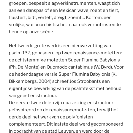
groepen, bespeelt slagwerkinstrumenten, waagt zich
aan een danspas of een Mexican wave, roept en tiert,
fluistert, bidt, vertelt, dreigt, zoemt… Kortom: een
vrolijke, wat anarchistische, maar ook verontrustende
bende op onze scène.
Het tweede grote werk is een nieuwe zetting van
psalm 137, gebaseerd op twee renaissance-motetten:
de achtstemmige motetten Super Flumina Babylonis
(Ph. De Monte) en Quomodo cantabimus (W. Byrd). Voor
de hedendaagse versie Super Flumina Babylonis (K.
Bikkembergs, 2004) schreef Jos Stroobants een
eigentijdse bewerking van de psalmtekst met behoud
van geest en structuur.
De eerste twee delen zijn qua zetting en structuur
geïnspireerd op de renaissancemotetten, terwijl het
derde deel het werk van de polyfonisten
complementeert. Dit laatste deel werd gecomponeerd
in opdracht van de stad Leuven, en werd door de