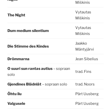
Miškinis
Vytautas
The Night
Miškinis
Vytautas
Dum medium silentium
Miškinis
Jaakko
Die Stimme des Kindes
Mäntyjärvi
Drömmarna
Jean Sibelius
O suuri sun rantas autius
– sopraan
trad. Fins
solo
Gjendines Blådnlåt
– sopraan solo
trad. Noors
Õhtu ilu
Pärt Uusberg
Valgusele
Pärt Uusberg