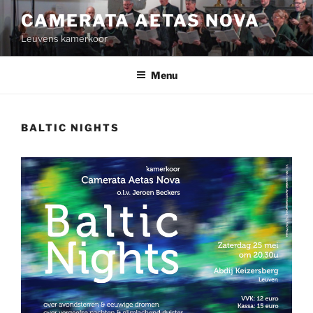
Spring
CAMERATA AETAS NOVA
naar
Leuvens kamerkoor
de
inhoud
Menu
BALTIC NIGHTS