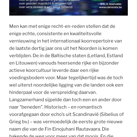
Men kan met enige recht-en-reden stellen dat de
enige echte, consistente en kwaliteitsvolle
vernieuwing in het internationaal koorrepertoire van
de laatste dertig jaar ons uit het Noorden is komen
verblijden. De in de Baltische staten (Letland, Estland
en Litouwen) vanouds heersende rijke en bijzonder
actieve koorcultuur leverde daar een rijke
voedingsbodem voor. Maar tegelijkertijd was de toch
wel uiterst noordelijke ligging van die landen ook een
hinderpaal voor de verspreiding daarvan.
Langzamerhand sijpelde dan toch een en ander door
naar “beneden”. Historisch – en romantisch
voorafgegaan door echo’s uit Scandinavië (Sibelius of
Grieg bv.) – was vermoedelijk de eerste grote nieuwe
naam die van de Fin Einojuhani Rautavaara. Die
bakende de weg voor meer van dat moois. En die